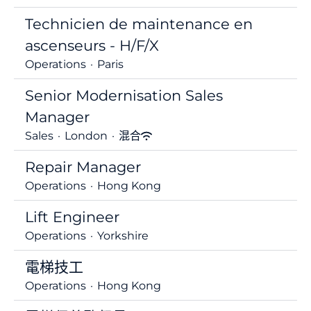
Technicien de maintenance en
ascenseurs - H/F/X
Operations
·
Paris
Senior Modernisation Sales
Manager
Sales
·
London
·
混合
Repair Manager
Operations
·
Hong Kong
Lift Engineer
Operations
·
Yorkshire
電梯技工
Operations
·
Hong Kong