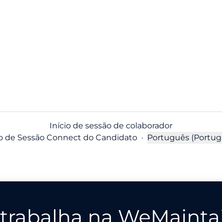
Início de sessão de colaborador
io de Sessão Connect do Candidato
·
Português (Portug
Alterar idioma
 trabalha na WeMainta